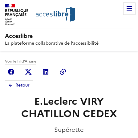
RÉPUBLIQUE
FRANÇAISE
Acceslibre
La plateforme collaborative de l’accessibilité
Voir le fil d'Ariane
Facebook
X (anciennement Twitter)
Linkedin
Copier le lien
Retour
E.Leclerc VIRY
CHATILLON CEDEX
Supérette