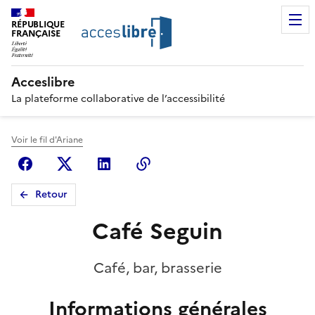
RÉPUBLIQUE
FRANÇAISE
Acceslibre
La plateforme collaborative de l’accessibilité
Voir le fil d'Ariane
Facebook
X (anciennement Twitter)
Linkedin
Copier le lien
Retour
Café Seguin
Café, bar, brasserie
Informations générales