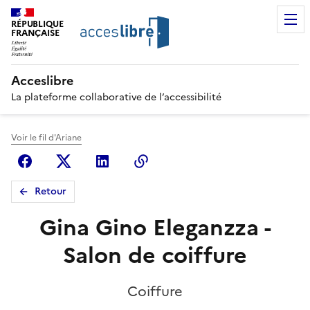
RÉPUBLIQUE
FRANÇAISE
Acceslibre
La plateforme collaborative de l’accessibilité
Voir le fil d'Ariane
Facebook
X (anciennement Twitter)
Linkedin
Copier le lien
Retour
Gina Gino Eleganzza -
Salon de coiffure
Coiffure