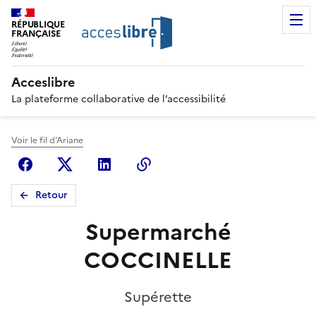
RÉPUBLIQUE
FRANÇAISE
Acceslibre
La plateforme collaborative de l’accessibilité
Voir le fil d'Ariane
Facebook
X (anciennement Twitter)
Linkedin
Copier le lien
Retour
Supermarché
COCCINELLE
Supérette