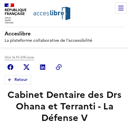
RÉPUBLIQUE
FRANÇAISE
Acceslibre
La plateforme collaborative de l’accessibilité
Voir le fil d'Ariane
Facebook
X (anciennement Twitter)
Linkedin
Copier le lien
Retour
Cabinet Dentaire des Drs
Ohana et Terranti - La
Défense V