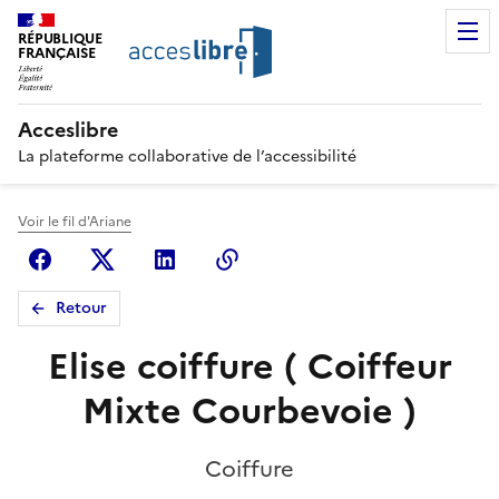
RÉPUBLIQUE
FRANÇAISE
Acceslibre
La plateforme collaborative de l’accessibilité
Voir le fil d'Ariane
Facebook
X (anciennement Twitter)
Linkedin
Copier le lien
Retour
Elise coiffure ( Coiffeur
Mixte Courbevoie )
Coiffure