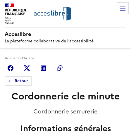
RÉPUBLIQUE
FRANÇAISE
Acceslibre
La plateforme collaborative de l’accessibilité
Voir le fil d'Ariane
Facebook
X (anciennement Twitter)
Linkedin
Copier le lien
Retour
Cordonnerie cle minute
Cordonnerie serrurerie
Informations générales