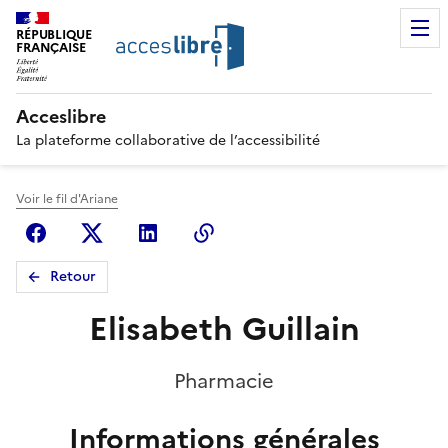
RÉPUBLIQUE
FRANÇAISE
Acceslibre
La plateforme collaborative de l’accessibilité
Voir le fil d'Ariane
Facebook
X (anciennement Twitter)
Linkedin
Copier le lien
Retour
Elisabeth Guillain
Pharmacie
Informations générales