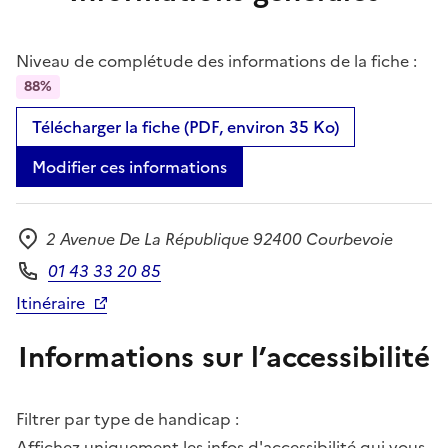
Niveau de complétude des informations de la fiche :
88%
Télécharger la fiche (PDF, environ 35 Ko)
Modifier ces informations
2 Avenue De La République 92400 Courbevoie
Adresse
01 43 33 20 85
Téléphone
Itinéraire
Informations sur l’accessibilité
Filtrer par type de handicap :
Affichez uniquement les infos d'accessibilité qui vous