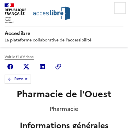
RÉPUBLIQUE
FRANÇAISE
Acceslibre
La plateforme collaborative de l’accessibilité
Voir le fil d'Ariane
Facebook
X (anciennement Twitter)
Linkedin
Copier le lien
Retour
Pharmacie de l'Ouest
Pharmacie
Informations générales