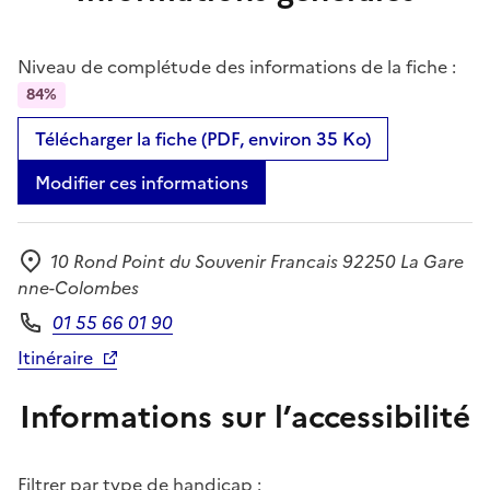
Niveau de complétude des informations de la fiche :
84%
Télécharger la fiche (PDF, environ 35 Ko)
Modifier ces informations
10 Rond Point du Souvenir Francais 92250 La Gare
Adresse
nne-Colombes
01 55 66 01 90
Téléphone
Itinéraire
Informations sur l’accessibilité
Filtrer par type de handicap :