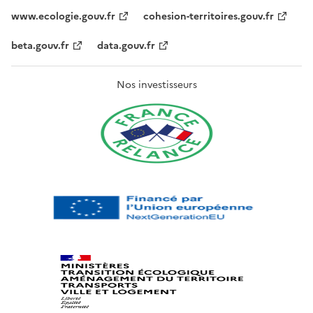
www.ecologie.gouv.fr
cohesion-territoires.gouv.fr
beta.gouv.fr
data.gouv.fr
Nos investisseurs