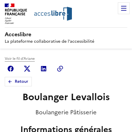
RÉPUBLIQUE
FRANÇAISE
Acceslibre
La plateforme collaborative de l’accessibilité
Voir le fil d'Ariane
Facebook
X (anciennement Twitter)
Linkedin
Copier le lien
Retour
Boulanger Levallois
Boulangerie Pâtisserie
Informations générales