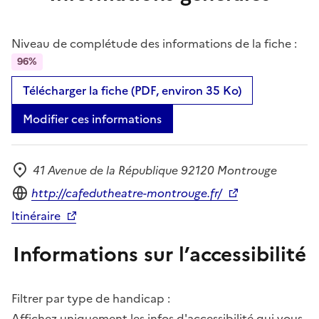
Niveau de complétude des informations de la fiche :
96%
Télécharger la fiche (PDF, environ 35 Ko)
Modifier ces informations
41 Avenue de la République 92120 Montrouge
Adresse
Site internet
http://cafedutheatre-montrouge.fr/
Itinéraire
Informations sur l’accessibilité
Filtrer par type de handicap :
Affichez uniquement les infos d'accessibilité qui vous