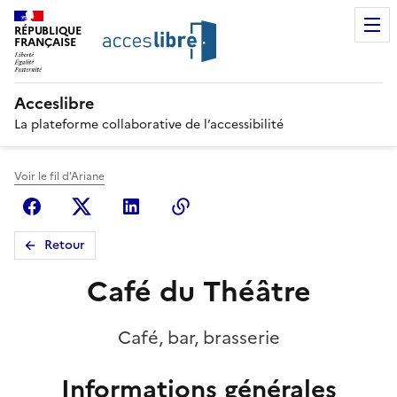
RÉPUBLIQUE
FRANÇAISE
Acceslibre
La plateforme collaborative de l’accessibilité
Voir le fil d'Ariane
Facebook
X (anciennement Twitter)
Linkedin
Copier le lien
Retour
Café du Théâtre
Café, bar, brasserie
Informations générales