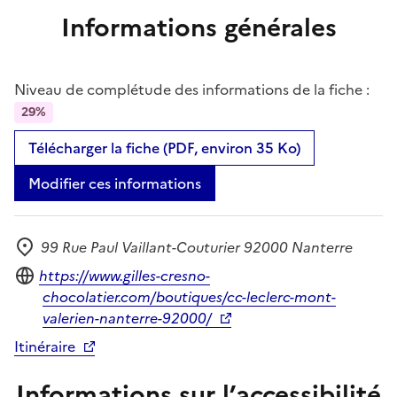
Informations générales
Niveau de complétude des informations de la fiche :
29%
Télécharger la fiche (PDF, environ 35 Ko)
Modifier ces informations
99 Rue Paul Vaillant-Couturier 92000 Nanterre
Adresse
Site internet
https://www.gilles-cresno-
chocolatier.com/boutiques/cc-leclerc-mont-
valerien-nanterre-92000/
Itinéraire
Informations sur l’accessibilité