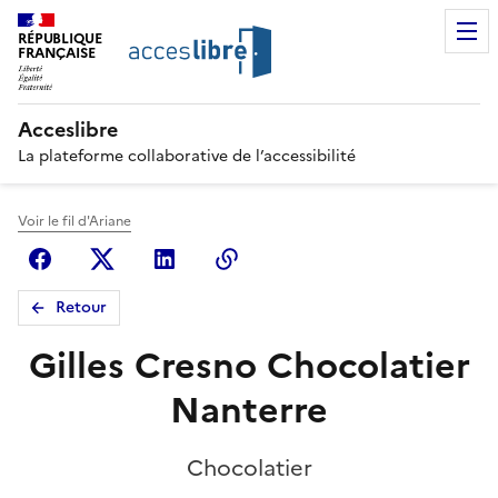
RÉPUBLIQUE
FRANÇAISE
Acceslibre
La plateforme collaborative de l’accessibilité
Voir le fil d'Ariane
Facebook
X (anciennement Twitter)
Linkedin
Copier le lien
Retour
Gilles Cresno Chocolatier
Nanterre
Chocolatier