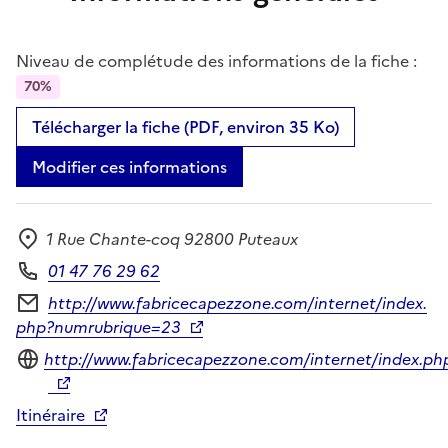
Niveau de complétude des informations de la fiche :
70%
Télécharger la fiche (PDF, environ 35 Ko)
Modifier ces informations
1 Rue Chante-coq 92800 Puteaux
Adresse
01 47 76 29 62
Téléphone
http://www.fabricecapezzone.com/internet/index.
Formulaire de contact
php?numrubrique=23
Site internet
http://www.fabricecapezzone.com/internet/index.ph
Itinéraire