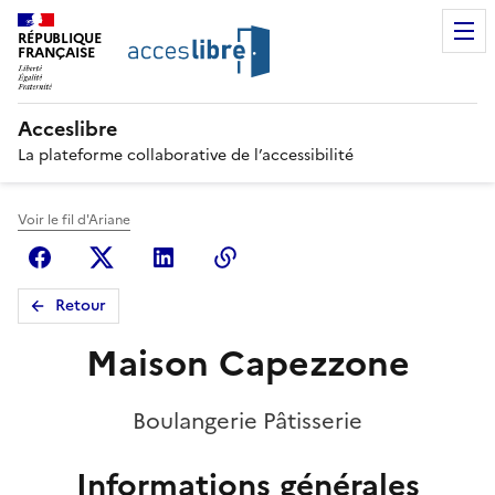
RÉPUBLIQUE
FRANÇAISE
Acceslibre
La plateforme collaborative de l’accessibilité
Voir le fil d'Ariane
Facebook
X (anciennement Twitter)
Linkedin
Copier le lien
Retour
Maison Capezzone
Boulangerie Pâtisserie
Informations générales