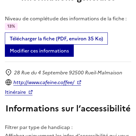
Niveau de complétude des informations de la fiche :
13%
Télécharger la fiche (PDF, environ 35 Ko)
Modifier ces informations
28 Rue du 4 Septembre 92500 Rueil-Malmaison
Adresse
Site internet
http://www.cafeine.coffee/
Itinéraire
Informations sur l’accessibilité
Filtrer par type de handicap :
Affichez uniquement les infos d'accessibilité qui vous