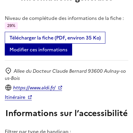
Niveau de complétude des informations de la fiche :
29%
Télécharger la fiche (PDF, environ 35 Ko)
Modifier ces informations
Allee du Docteur Claude Bernard 93600 Aulnay-so
Adresse
us-Bois
Site internet
https://www.aldi.fr/
Itinéraire
Informations sur l’accessibilité
Filtrer par type de handicap :