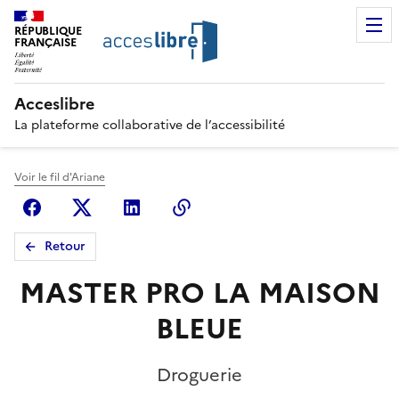
RÉPUBLIQUE
FRANÇAISE
Acceslibre
La plateforme collaborative de l’accessibilité
Voir le fil d'Ariane
Facebook
X (anciennement Twitter)
Linkedin
Copier le lien
Retour
MASTER PRO LA MAISON
BLEUE
Droguerie