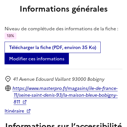
Informations générales
Niveau de complétude des informations de la fiche :
13%
Télécharger la fiche (PDF, environ 35 Ko)
Modifier ces informations
41 Avenue Edouard Vaillant 93000 Bobigny
Adresse
Site internet
https://www.masterpro.fr/magasins/ile-de-france-
11/seine-saint-denis-93/la-maison-bleue-bobigny-
811
Itinéraire
Informations sur l’accessibilité