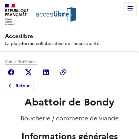
RÉPUBLIQUE
FRANÇAISE
Acceslibre
La plateforme collaborative de l’accessibilité
Voir le fil d'Ariane
Facebook
X (anciennement Twitter)
Linkedin
Copier le lien
Retour
Abattoir de Bondy
Boucherie / commerce de viande
Informations générales