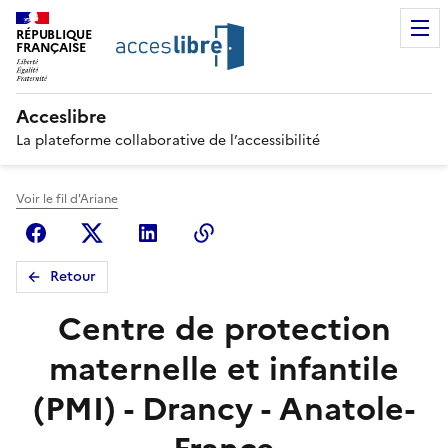
RÉPUBLIQUE
FRANÇAISE
Acceslibre
La plateforme collaborative de l’accessibilité
Voir le fil d'Ariane
Facebook
X (anciennement Twitter)
Linkedin
Copier le lien
Retour
Centre de protection
maternelle et infantile
(PMI) - Drancy - Anatole-