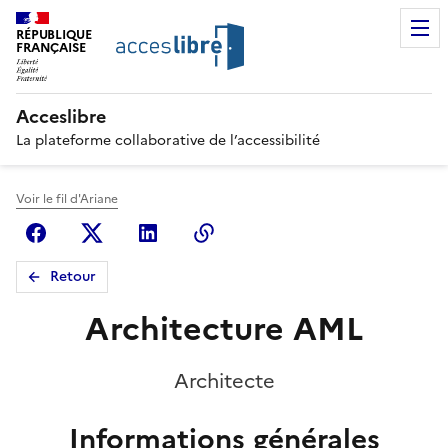
RÉPUBLIQUE
FRANÇAISE
Acceslibre
La plateforme collaborative de l’accessibilité
Voir le fil d'Ariane
Facebook
X (anciennement Twitter)
Linkedin
Copier le lien
Retour
Architecture AML
Architecte
Informations générales