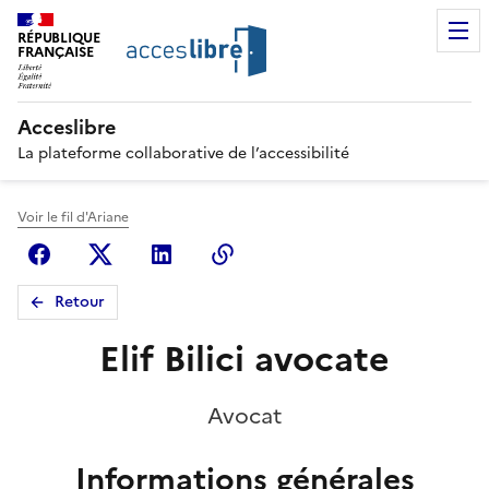
RÉPUBLIQUE
FRANÇAISE
Acceslibre
La plateforme collaborative de l’accessibilité
Voir le fil d'Ariane
Facebook
X (anciennement Twitter)
Linkedin
Copier le lien
Retour
Elif Bilici avocate
Avocat
Informations générales