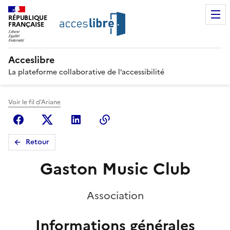
RÉPUBLIQUE
FRANÇAISE
Acceslibre
La plateforme collaborative de l’accessibilité
Voir le fil d'Ariane
Facebook
X (anciennement Twitter)
Linkedin
Copier le lien
Retour
Gaston Music Club
Association
Informations générales