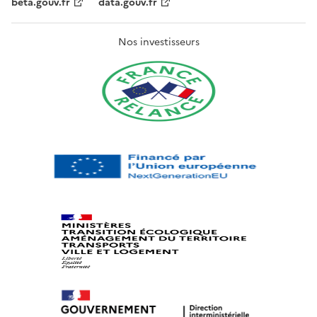
beta.gouv.fr
data.gouv.fr
Nos investisseurs