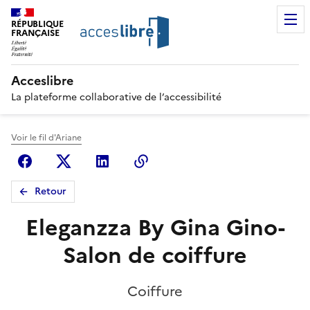
RÉPUBLIQUE
FRANÇAISE
Acceslibre
La plateforme collaborative de l’accessibilité
Voir le fil d'Ariane
Facebook
X (anciennement Twitter)
Linkedin
Copier le lien
Retour
Eleganzza By Gina Gino-
Salon de coiffure
Coiffure