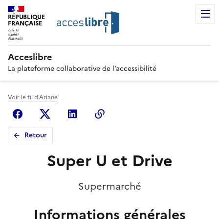
RÉPUBLIQUE
FRANÇAISE
Acceslibre
La plateforme collaborative de l’accessibilité
Voir le fil d'Ariane
Facebook
X (anciennement Twitter)
Linkedin
Copier le lien
Retour
Super U et Drive
Supermarché
Informations générales