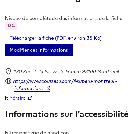
Niveau de complétude des informations de la fiche :
13%
Télécharger la fiche (PDF, environ 35 Ko)
Modifier ces informations
170 Rue de la Nouvelle France 93100 Montreuil
Adresse
Site internet
https://www.coursesu.com/f-superu-montreuil-
informations
Itinéraire
Informations sur l’accessibilité
Filtrer par type de handicap :