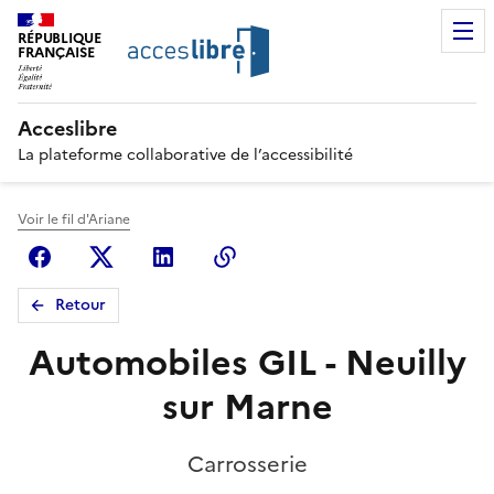
RÉPUBLIQUE
FRANÇAISE
Acceslibre
La plateforme collaborative de l’accessibilité
Voir le fil d'Ariane
Facebook
X (anciennement Twitter)
Linkedin
Copier le lien
Retour
Automobiles GIL - Neuilly
sur Marne
Carrosserie