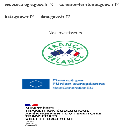
www.ecologie.gouv.fr
cohesion-territoires.gouv.fr
beta.gouv.fr
data.gouv.fr
Nos investisseurs