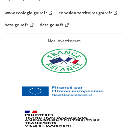
www.ecologie.gouv.fr
cohesion-territoires.gouv.fr
beta.gouv.fr
data.gouv.fr
Nos investisseurs