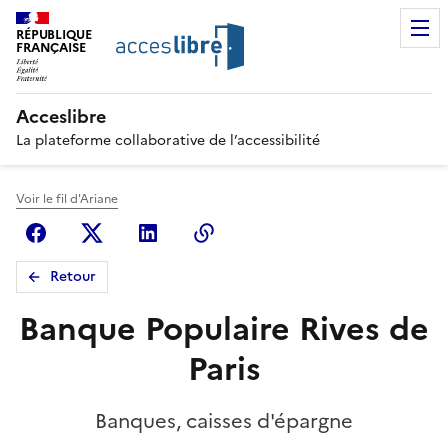
RÉPUBLIQUE
FRANÇAISE
Acceslibre
La plateforme collaborative de l’accessibilité
Voir le fil d'Ariane
Facebook
X (anciennement Twitter)
Linkedin
Copier le lien
Retour
Banque Populaire Rives de
Paris
Banques, caisses d'épargne