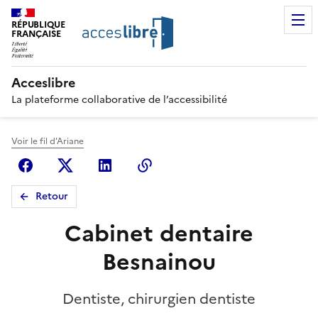
RÉPUBLIQUE
FRANÇAISE
Acceslibre
La plateforme collaborative de l’accessibilité
Voir le fil d'Ariane
Facebook
X (anciennement Twitter)
Linkedin
Copier le lien
Retour
Cabinet dentaire
Besnainou
Dentiste, chirurgien dentiste