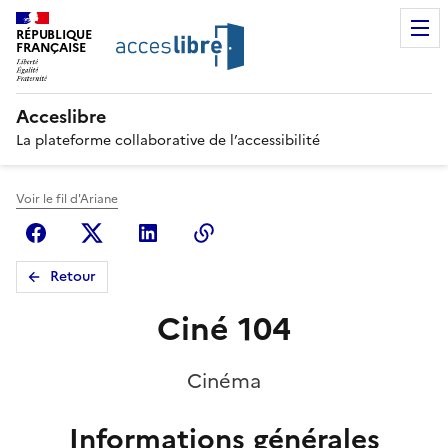
RÉPUBLIQUE
FRANÇAISE
Acceslibre
La plateforme collaborative de l’accessibilité
Voir le fil d'Ariane
Facebook
X (anciennement Twitter)
Linkedin
Copier le lien
Retour
Ciné 104
Cinéma
Informations générales