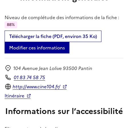
Niveau de complétude des informations de la fiche :
88%
Télécharger la fiche (PDF, environ 35 Ko)
Modifier ces informations
104 Avenue Jean Lolive 93500 Pantin
Adresse
01 83 74 58 75
Téléphone
Site internet
http://www.cine104.fr/
Itinéraire
Informations sur l’accessibilité