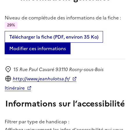
Niveau de complétude des informations de la fiche :
29%
Télécharger la fiche (PDF, environ 35 Ko)
Modifier ces informations
15 Rue Paul Cavaré 93110 Rosny-sous-Bois
Adresse
Site internet
http://www.jeanhulotsa.fr/
Itinéraire
Informations sur l’accessibilité
Filtrer par type de handicap :
Affichez uniquement les infos d'accessibilité qui vous