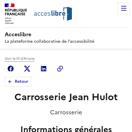
RÉPUBLIQUE
FRANÇAISE
Acceslibre
La plateforme collaborative de l’accessibilité
Voir le fil d'Ariane
Facebook
X (anciennement Twitter)
Linkedin
Copier le lien
Retour
Carrosserie Jean Hulot
Carrosserie
Informations générales