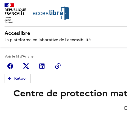
RÉPUBLIQUE
FRANÇAISE
Acceslibre
La plateforme collaborative de l’accessibilité
Voir le fil d'Ariane
Facebook
X (anciennement Twitter)
Linkedin
Copier le lien
Retour
Centre de protection mate
C