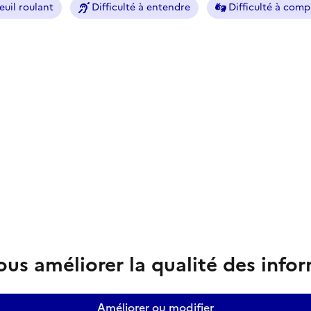
euil roulant
Difficulté à entendre
Difficulté à com
us améliorer la qualité des info
Améliorer ou modifier