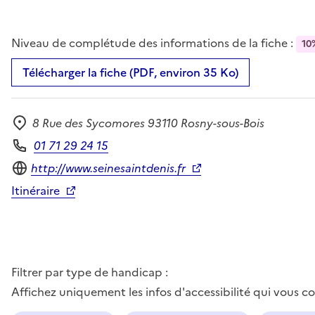
Niveau de complétude des informations de la fiche :
10
Télécharger la fiche (PDF, environ 35 Ko)
8 Rue des Sycomores 93110 Rosny-sous-Bois
Adresse
01 71 29 24 15
Téléphone
Site internet
http://www.seinesaintdenis.fr
Itinéraire
Filtrer par type de handicap :
Affichez uniquement les infos d'accessibilité qui vous 