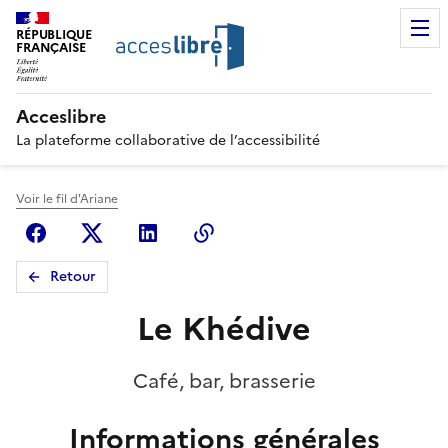
RÉPUBLIQUE
FRANÇAISE
Acceslibre
La plateforme collaborative de l’accessibilité
Voir le fil d'Ariane
Facebook
X (anciennement Twitter)
Linkedin
Copier le lien
Retour
Le Khédive
Café, bar, brasserie
Informations générales