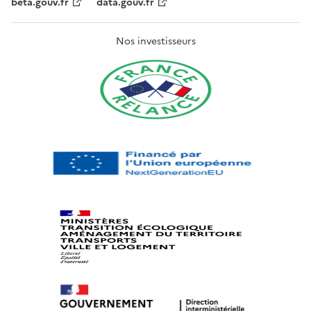
beta.gouv.fr
data.gouv.fr
Nos investisseurs