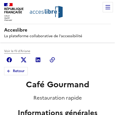
RÉPUBLIQUE
FRANÇAISE
Acceslibre
La plateforme collaborative de l’accessibilité
Voir le fil d'Ariane
Facebook
X (anciennement Twitter)
Linkedin
Copier le lien
Retour
Café Gourmand
Restauration rapide
Informations générales