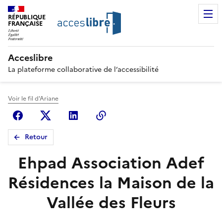
RÉPUBLIQUE
FRANÇAISE
Acceslibre
La plateforme collaborative de l’accessibilité
Voir le fil d'Ariane
Facebook
X (anciennement Twitter)
Linkedin
Copier le lien
Retour
Ehpad Association Adef
Résidences la Maison de la
Vallée des Fleurs