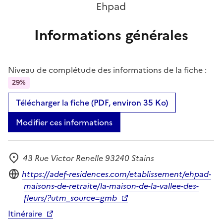
Ehpad
Informations générales
Niveau de complétude des informations de la fiche :
29%
Télécharger la fiche (PDF, environ 35 Ko)
Modifier ces informations
43 Rue Victor Renelle 93240 Stains
Adresse
Site internet
https://adef-residences.com/etablissement/ehpad-
maisons-de-retraite/la-maison-de-la-vallee-des-
fleurs/?utm_source=gmb
Itinéraire