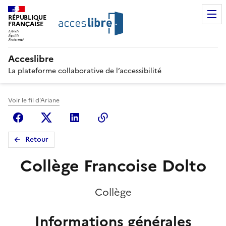
RÉPUBLIQUE
FRANÇAISE
Acceslibre
La plateforme collaborative de l’accessibilité
Voir le fil d'Ariane
Facebook
X (anciennement Twitter)
Linkedin
Copier le lien
Retour
Collège Francoise Dolto
Collège
Informations générales