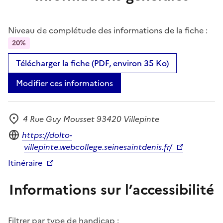
Niveau de complétude des informations de la fiche :
20%
Télécharger la fiche (PDF, environ 35 Ko)
Modifier ces informations
4 Rue Guy Mousset 93420 Villepinte
Adresse
Site internet
https://dolto-
villepinte.webcollege.seinesaintdenis.fr/
Itinéraire
Informations sur l’accessibilité
Filtrer par type de handicap :