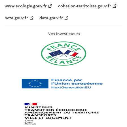
www.ecologie.gouv.fr
cohesion-territoires.gouv.fr
beta.gouv.fr
data.gouv.fr
Nos investisseurs