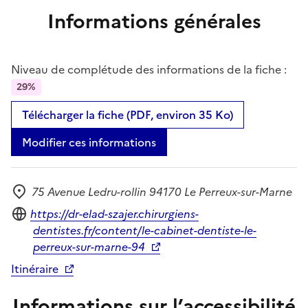
Informations générales
Niveau de complétude des informations de la fiche :
29%
Télécharger la fiche (PDF, environ 35 Ko)
Modifier ces informations
75 Avenue Ledru-rollin 94170 Le Perreux-sur-Marne
Adresse
Site internet
https://dr-elad-szajer.chirurgiens-
dentistes.fr/content/le-cabinet-dentiste-le-
perreux-sur-marne-94
Itinéraire
Informations sur l’accessibilité