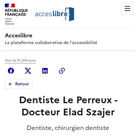
RÉPUBLIQUE
FRANÇAISE
Acceslibre
La plateforme collaborative de l’accessibilité
Voir le fil d'Ariane
Facebook
X (anciennement Twitter)
Linkedin
Copier le lien
Retour
Dentiste Le Perreux -
Docteur Elad Szajer
Dentiste, chirurgien dentiste