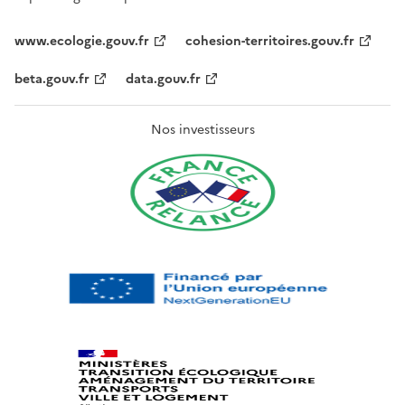
www.ecologie.gouv.fr
cohesion-territoires.gouv.fr
beta.gouv.fr
data.gouv.fr
Nos investisseurs