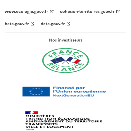
www.ecologie.gouv.fr
cohesion-territoires.gouv.fr
beta.gouv.fr
data.gouv.fr
Nos investisseurs