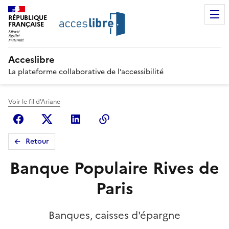
RÉPUBLIQUE
FRANÇAISE
Acceslibre
La plateforme collaborative de l’accessibilité
Voir le fil d'Ariane
Facebook
X (anciennement Twitter)
Linkedin
Copier le lien
Retour
Banque Populaire Rives de
Paris
Banques, caisses d'épargne