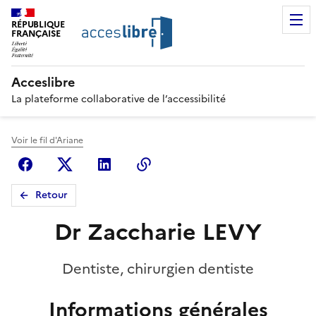
RÉPUBLIQUE
FRANÇAISE
Acceslibre
La plateforme collaborative de l’accessibilité
Voir le fil d'Ariane
Facebook
X (anciennement Twitter)
Linkedin
Copier le lien
Retour
Dr Zaccharie LEVY
Dentiste, chirurgien dentiste
Informations générales