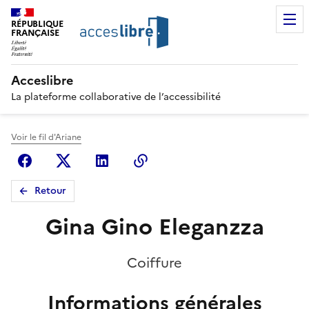
RÉPUBLIQUE
FRANÇAISE
Acceslibre
La plateforme collaborative de l’accessibilité
Voir le fil d'Ariane
Facebook
X (anciennement Twitter)
Linkedin
Copier le lien
Retour
Gina Gino Eleganzza
Coiffure
Informations générales