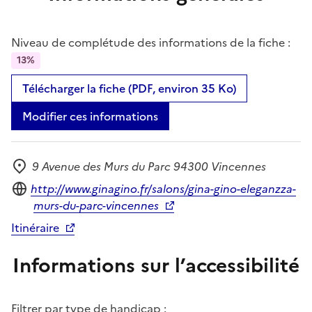
Niveau de complétude des informations de la fiche :
13%
Télécharger la fiche (PDF, environ 35 Ko)
Modifier ces informations
9 Avenue des Murs du Parc 94300 Vincennes
Adresse
Site internet
http://www.ginagino.fr/salons/gina-gino-eleganzza-
murs-du-parc-vincennes
Itinéraire
Informations sur l’accessibilité
Filtrer par type de handicap :