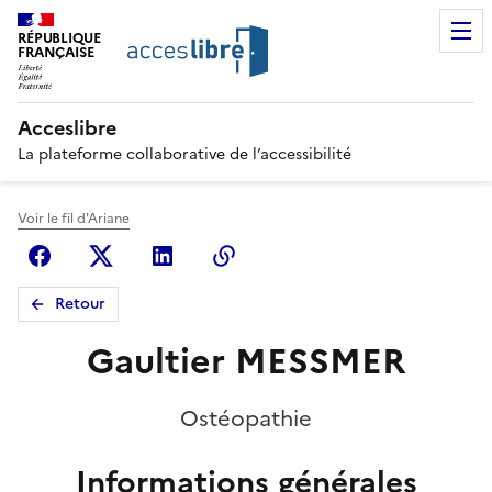
RÉPUBLIQUE
FRANÇAISE
Acceslibre
La plateforme collaborative de l’accessibilité
Voir le fil d'Ariane
Facebook
X (anciennement Twitter)
Linkedin
Copier le lien
Retour
Gaultier MESSMER
Ostéopathie
Informations générales