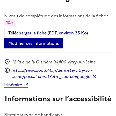
Niveau de complétude des informations de la fiche :
12%
Télécharger la fiche (PDF, environ 35 Ko)
Modifier ces informations
12 Rue de la Glacière 94400 Vitry-sur-Seine
Adresse
Site internet
https://www.doctolib.fr/dentiste/vitry-sur-
seine/pascal-chirat?utm_source=google
Itinéraire
Informations sur l’accessibilité
Filtrer par type de handicap :