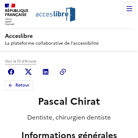
RÉPUBLIQUE
FRANÇAISE
Acceslibre
La plateforme collaborative de l’accessibilité
Voir le fil d'Ariane
Facebook
X (anciennement Twitter)
Linkedin
Copier le lien
Retour
Pascal Chirat
Dentiste, chirurgien dentiste
Informations générales