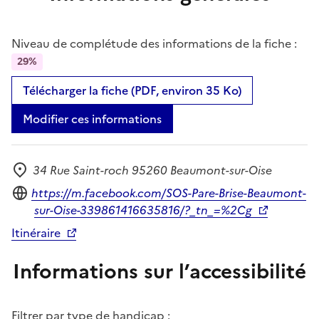
Niveau de complétude des informations de la fiche :
29%
Télécharger la fiche (PDF, environ 35 Ko)
Modifier ces informations
34 Rue Saint-roch 95260 Beaumont-sur-Oise
Adresse
Site internet
https://m.facebook.com/SOS-Pare-Brise-Beaumont-
sur-Oise-339861416635816/?_tn_=%2Cg
Itinéraire
Informations sur l’accessibilité
Filtrer par type de handicap :