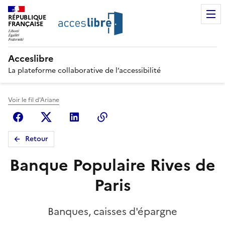
RÉPUBLIQUE
FRANÇAISE
Acceslibre
La plateforme collaborative de l’accessibilité
Voir le fil d'Ariane
Facebook
X (anciennement Twitter)
Linkedin
Copier le lien
Retour
Banque Populaire Rives de
Paris
Banques, caisses d'épargne