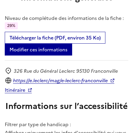
Niveau de complétude des informations de la fiche :
29%
Télécharger la fiche (PDF, environ 35 Ko)
Modifier ces informations
326 Rue du Général Leclerc 95130 Franconville
Adresse
Site internet
https://e.leclerc/mag/e-leclerc-franconville
Itinéraire
Informations sur l’accessibilité
Filtrer par type de handicap :
Affichez uniquement les infos d'accessibilité qui vous