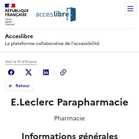
RÉPUBLIQUE
FRANÇAISE
Acceslibre
La plateforme collaborative de l’accessibilité
Voir le fil d'Ariane
Facebook
X (anciennement Twitter)
Linkedin
Copier le lien
Retour
E.Leclerc Parapharmacie
Pharmacie
Informations générales