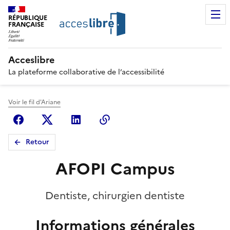
RÉPUBLIQUE
FRANÇAISE
Acceslibre
La plateforme collaborative de l’accessibilité
Voir le fil d'Ariane
Facebook
X (anciennement Twitter)
Linkedin
Copier le lien
Retour
AFOPI Campus
Dentiste, chirurgien dentiste
Informations générales