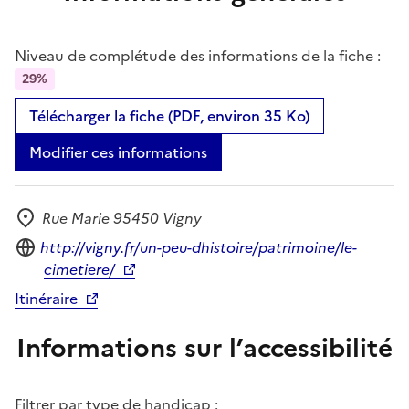
Niveau de complétude des informations de la fiche :
29%
Télécharger la fiche (PDF, environ 35 Ko)
Modifier ces informations
Rue Marie 95450 Vigny
Adresse
Site internet
http://vigny.fr/un-peu-dhistoire/patrimoine/le-
cimetiere/
Itinéraire
Informations sur l’accessibilité
Filtrer par type de handicap :